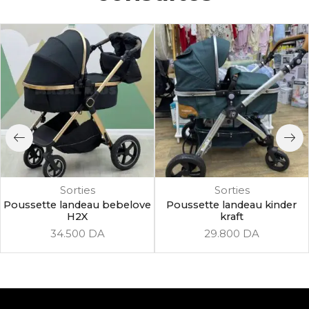
Sorties
Sorties
Poussette landeau bebelove
Poussette landeau kinder
H2X
kraft
34.500
DA
29.800
DA