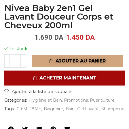
Nivea Baby 2en1 Gel
Lavant Douceur Corps et
Cheveux 200ml
1.690
DA
1.450
DA
In stock
AJOUTER AU PANIER
ACHETER MAINTENANT
Ajouter à la liste de souhaits
Categories:
Hygiène et Bain
,
Promotions
,
Puériculture
Tags:
0-6M
,
18M+
,
Baignoire
,
Bain
,
Gel Lavant
,
Shampoing