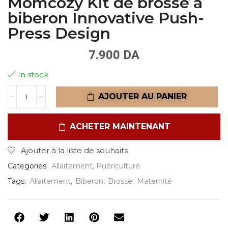
Momcozy Kit de brosse à
biberon Innovative Push-
Press Design
7.900
DA
In stock
AJOUTER AU PANIER
ACHETER MAINTENANT
Ajouter à la liste de souhaits
Categories:
Allaitement
,
Puériculture
Tags:
Allaitement
,
Biberon
,
Brosse
,
Maternité