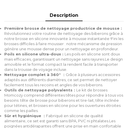
Description
Première brosse de nettoyage productrice de mousse：
Révolutionnez votre routine de nettoyage des biberons grâce à
notre brosse en silicone innovante à mousse instantanée !Fini les
brosses difficiles à faire mousser : notre mécanisme de pression
génère une mousse dense pour un nettoyage en profondeur.
Poils en silicone ultra-doux :
Les poils en silicone sont doux
mais efficaces, garantissant un nettoyage sans rayures.Le design
amovible et le format compact la rendent facile à transporter
dans la trousse de voyage incluse.
Nettoyage complet à 360° ：
Grâce à plusieurs accessoires
adaptés aux différents diamètres, ce set permet de nettoyer
facilement tous les recoins et angles de vos biberons.
Outils de nettoyage polyvalents：
Le kit de brosses
Momcozy comprend différentes têtes pour répondre à tous vos
besoins :tête de brosse pour biberons et tire-lait, tête inclinée
pour tétines, et brosses en silicone pour les ouvertures étroites
comme les pailles.
Sûr et hygiénique ：
Fabriqué en silicone de qualité
alimentaire, ce set est garanti sans BPA, PVC ni phtalates.Les
poignées antidérapantes offrent une prise en main confortable