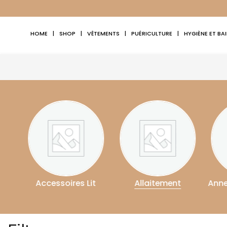
HOME
|
SHOP
|
VÊTEMENTS
|
PUÉRICULTURE
|
HYGIÈNE ET BA
it
Allaitement
Anneau De Dentition
As