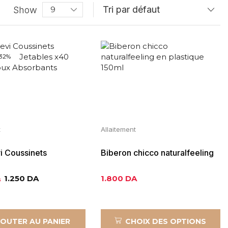
Show
32%
t
Allaitement
 Coussinets
Biberon chicco naturalfeeling
ement Jetables x40
en plastique 150ml
A
1.250
DA
1.800
DA
oux Absorbants
JOUTER AU PANIER
CHOIX DES OPTIONS