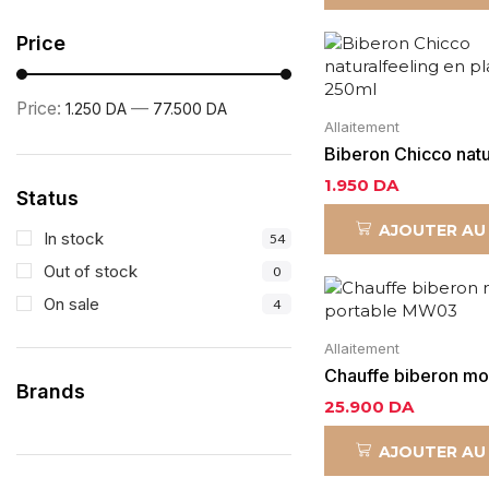
Price
Price:
—
1.250 DA
77.500 DA
Allaitement
Biberon Chicco natu
en plastique 250ml
1.950
DA
Status
AJOUTER AU
In stock
54
Out of stock
0
On sale
4
Allaitement
Chauffe biberon m
Brands
portable MW03
25.900
DA
AJOUTER AU