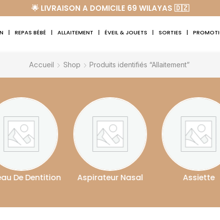
🌟 LIVRAISON A DOMICILE 69 WILAYAS 🇩🇿
IN
|
REPAS BÉBÉ
|
ALLAITEMENT
|
ÉVEIL & JOUETS
|
SORTIES
|
PROMOT
Accueil
Shop
Produits identifiés “Allaitement”
pirateur Nasal
Assiette
Attache-Suce