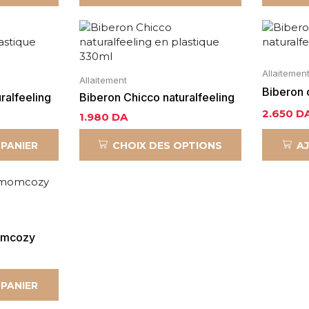
Allaitemen
Allaitement
Biberon 
ralfeeling
Biberon Chicco naturalfeeling
en verre
2.650
D
en plastique 330ml
1.980
DA
 PANIER
CHOIX DES OPTIONS
A
omcozy
 PANIER