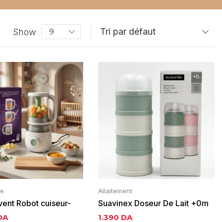
Show
re
Allaitement
vent Robot cuiseur-
Suavinex Doseur De Lait +0m
-en-1 pour bébé
DA
1.390
DA