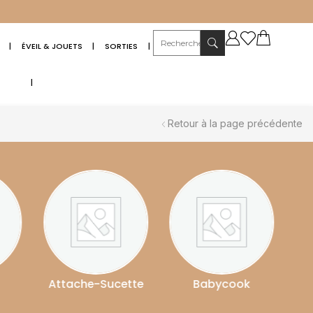
|
ÉVEIL & JOUETS
|
SORTIES
|
|
Retour à la page précédente
tte
Babycook
Babyphone