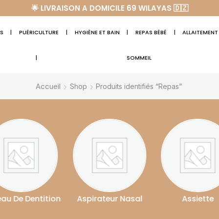
🌟 LIVRAISON A DOMICILE 69 WILAYAS 🇩🇿
S
|
PUÉRICULTURE
|
HYGIÈNE ET BAIN
|
REPAS BÉBÉ
|
ALLAITEMENT
|
SOMMEIL
Accueil
Shop
Produits identifiés “Repas”
pirateur Nasal
Assiette
Attache-Suce