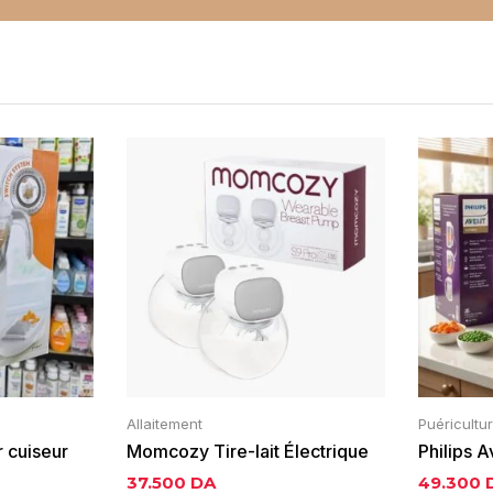
Allaitement
Puéricultu
 cuiseur
Momcozy Tire-lait Électrique
Philips A
Portable S9 Pro Double Pompe
mixeur 4
37.500
DA
49.300