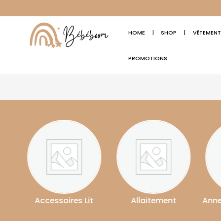
HOME
|
SHOP
|
VÊTEMENT
PROMOTIONS
it
Allaitement
Anneau De Dentition
As