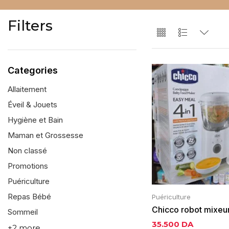
Filters
Categories
Allaitement
Éveil & Jouets
Hygiène et Bain
Maman et Grossesse
Non classé
Promotions
Puériculture
Repas Bébé
Puériculture
Chicco robot mixeur
Sommeil
easy meal 4en1
35.500
DA
+2 more