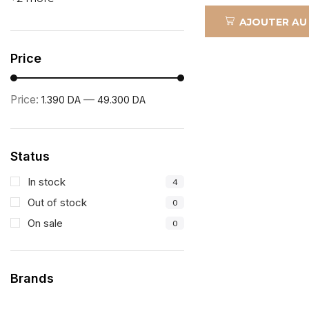
AJOUTER AU
Price
Price:
—
1.390 DA
49.300 DA
Status
In stock
4
Out of stock
0
On sale
0
Brands