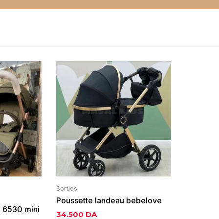
Sorties
Poussette landeau bebelove
 6530 mini
H2X
34.500
DA