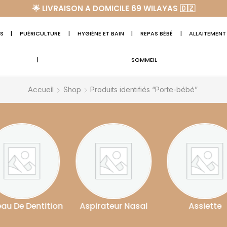
🌟 LIVRAISON A DOMICILE 69 WILAYAS 🇩🇿
S
|
PUÉRICULTURE
|
HYGIÈNE ET BAIN
|
REPAS BÉBÉ
|
ALLAITEMENT
|
SOMMEIL
Accueil
Shop
Produits identifiés “Porte-bébé”
on
Aspirateur Nasal
Assiette
Atta