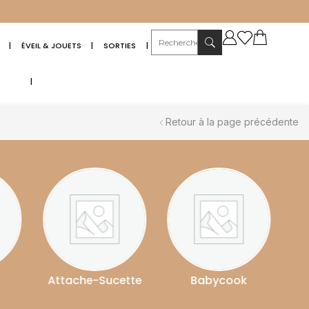
|
ÉVEIL & JOUETS
|
SORTIES
|
|
Retour à la page précédente
che-Sucette
Babycook
Babyphone