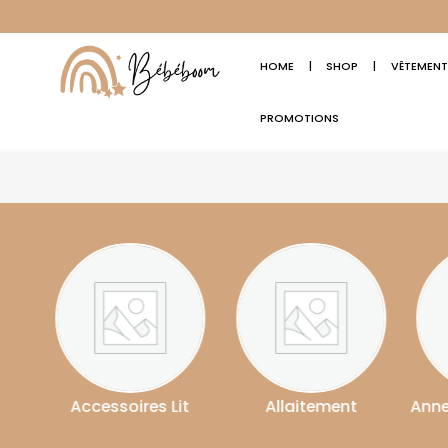
HOME
|
SHOP
|
VÊTEMENT
PROMOTIONS
soires Lit
Allaitement
Anneau De Dentiti