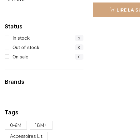
LIRE LA S
Status
In stock
2
Out of stock
0
On sale
0
Brands
Tags
0-6M
18M+
Accessoires Lit