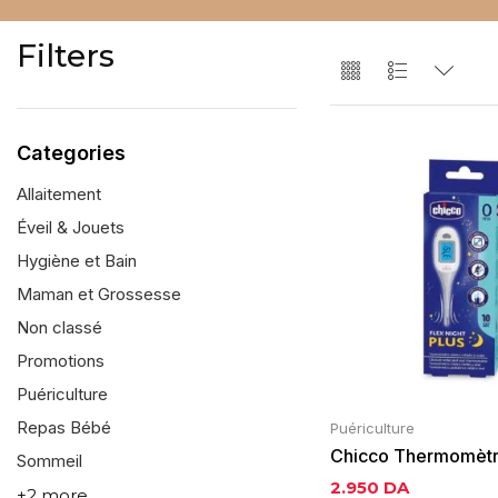
Filters
Categories
Allaitement
Éveil & Jouets
Hygiène et Bain
Maman et Grossesse
Non classé
Promotions
Puériculture
Repas Bébé
Puériculture
Chicco Thermomètr
Sommeil
Night Plus
2.950
DA
+2 more