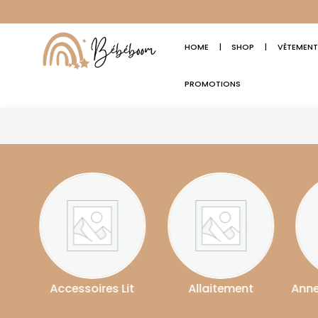
HOME
|
SHOP
|
VÊTEMENT
PROMOTIONS
essoires Lit
Allaitement
Anneau De Dentit