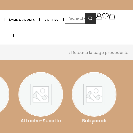
|
ÉVEIL & JOUETS
|
SORTIES
|
|
Retour à la page précédente
ache-Sucette
Babycook
Babyphone