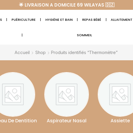
🌟 LIVRAISON A DOMICILE 69 WILAYAS 🇩🇿
S
|
PUÉRICULTURE
|
HYGIÈNE ET BAIN
|
REPAS BÉBÉ
|
ALLAITEMENT
|
SOMMEIL
Accueil
Shop
Produits identifiés “Thermomètre”
ion
Aspirateur Nasal
Assiette
Att