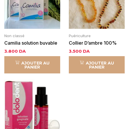
Non classé
Puériculture
Camilia solution buvable
Collier D’ambre 100%
pour bébé
Naturel
3.800
DA
3.500
DA
AJOUTER AU
AJOUTER AU
PANIER
PANIER