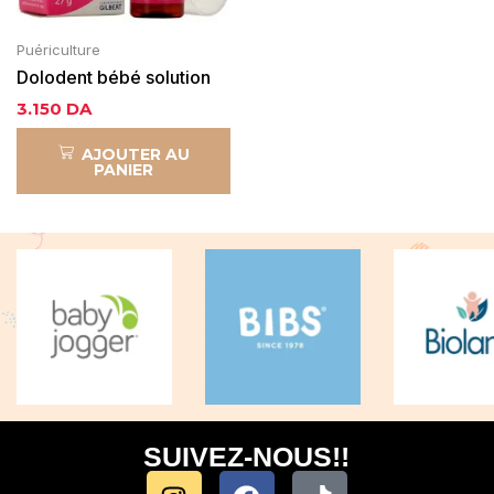
Puériculture
Dolodent bébé solution
gingivale
3.150
DA
AJOUTER AU
PANIER
SUIVEZ-NOUS!!