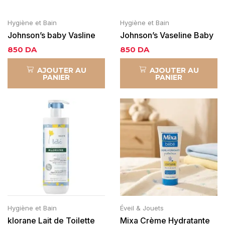
Hygiène et Bain
Hygiène et Bain
Johnson’s baby Vasline
Johnson’s Vaseline Baby
Jelly Rose 100ml
Jelly Bleu 100ml
850
DA
850
DA
AJOUTER AU
AJOUTER AU
PANIER
PANIER
Hygiène et Bain
Éveil & Jouets
klorane Lait de Toilette
Mixa Crème Hydratante