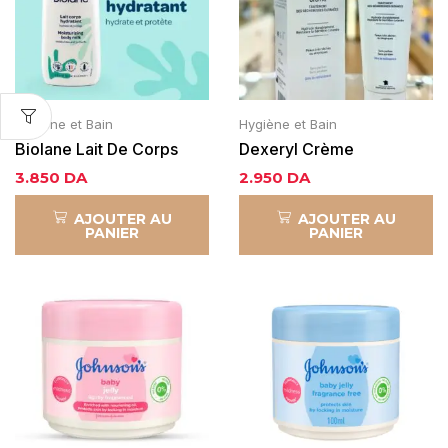
Hygiène et Bain
Hygiène et Bain
Biolane Lait De Corps
Dexeryl Crème
Hydratant
Traitement Des
3.850
DA
2.950
DA
Sécheresses Cutanées
AJOUTER AU
AJOUTER AU
PANIER
PANIER