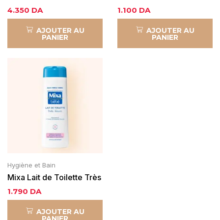
750ml
Protectrice bébé
4.350
DA
1.100
DA
AJOUTER AU
AJOUTER AU
PANIER
PANIER
Hygiène et Bain
Mixa Lait de Toilette Très
Doux 300ml
1.790
DA
AJOUTER AU
PANIER