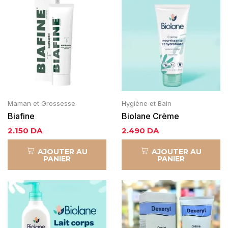
Maman et Grossesse
Hygiène et Bain
Biafine
Biolane Crème
nourrissante et
2.150
DA
2.490
DA
hydratante
AJOUTER AU
AJOUTER AU
PANIER
PANIER